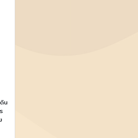
ดิน
ร
ย