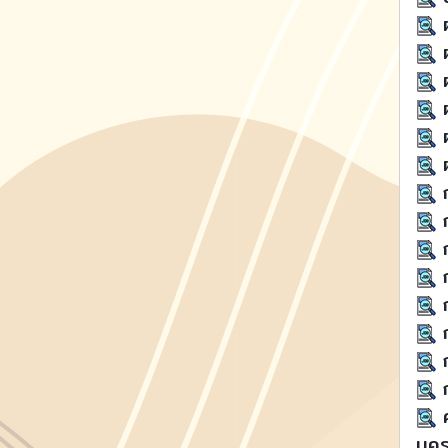
ผ
ผ
ผ
ผ
ผ
ฝ
ก
ก
ก
ก
ก
ก
ก
ก
ศ
นคร