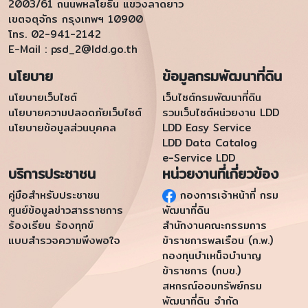
2003/61 ถนนพหลโยธิน แขวงลาดยาว
เขตจตุจักร กรุงเทพฯ 10900
โทร. 02-941-2142
E-Mail :
psd_2@ldd.go.th
นโยบาย
ข้อมูลกรมพัฒนาที่ดิน
นโยบายเว็บไซต์
เว็บไซต์กรมพัฒนาที่ดิน
นโยบายความปลอดภัยเว็บไซต์
รวมเว็บไซต์หน่วยงาน LDD
นโยบายข้อมูลส่วนบุคคล
LDD Easy Service
LDD Data Catalog
e-Service LDD
บริการประชาชน
หน่วยงานที่เกี่ยวข้อง
คู่มือสำหรับประชาชน
กองการเจ้าหน้าที่ กรม
ศูนย์ข้อมูลข่าวสารราชการ
พัฒนาที่ดิน
ร้องเรียน ร้องทุกข์
สำนักงานคณะกรรมการ
แบบสำรวจความพึงพอใจ
ข้าราชการพลเรือน (ก.พ.)
กองทุนบำเหน็จบำนาญ
ข้าราชการ (กบข.)
สหกรณ์ออมทรัพย์กรม
พัฒนาที่ดิน จำกัด