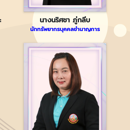
ะ
นางนริศชา ภู่กลีบ
นักทรัพยากรบุคคลชำนาญการ