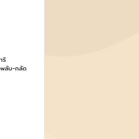
ำริ
งพลับ-กลัด