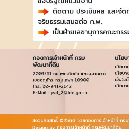
ของรัฐในหน่วยงาน
ติดตาม ประเมินผล และจัด
จริยธรรมเสนอต่อ ก.พ.
เป็นฝ่ายเลขานุการคณะกรรม
กองการเจ้าหน้าที่ กรม
นโยบ
พัฒนาที่ดิน
นโยบาย
นโยบา
2003/61 ถนนพหลโยธิน แขวงลาดยาว
เว็บไซต์
เขตจตุจักร กรุงเทพฯ 10900
นโยบาย
โทร. 02-941-2142
E-Mail :
psd_2@ldd.go.th
สงวนลิขสิทธิ์ ©2566 โดยกองการเจ้าหน้าที่ กรมพ
Design by กองการเจ้าหน้าที่ กรมพัฒนาที่ดิน