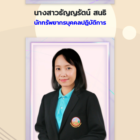
นางสาวธัญญรัตน์ สนธิ
นักทรัพยากรบุคคลปฎิบัติการ