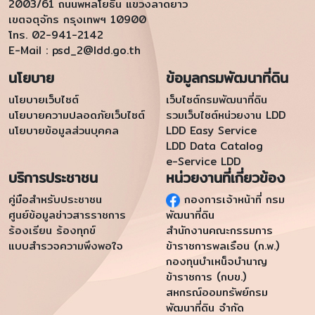
2003/61 ถนนพหลโยธิน แขวงลาดยาว
เขตจตุจักร กรุงเทพฯ 10900
โทร. 02-941-2142
E-Mail :
psd_2@ldd.go.th
นโยบาย
ข้อมูลกรมพัฒนาที่ดิน
นโยบายเว็บไซต์
เว็บไซต์กรมพัฒนาที่ดิน
นโยบายความปลอดภัยเว็บไซต์
รวมเว็บไซต์หน่วยงาน LDD
นโยบายข้อมูลส่วนบุคคล
LDD Easy Service
LDD Data Catalog
e-Service LDD
บริการประชาชน
หน่วยงานที่เกี่ยวข้อง
คู่มือสำหรับประชาชน
กองการเจ้าหน้าที่ กรม
ศูนย์ข้อมูลข่าวสารราชการ
พัฒนาที่ดิน
ร้องเรียน ร้องทุกข์
สำนักงานคณะกรรมการ
แบบสำรวจความพึงพอใจ
ข้าราชการพลเรือน (ก.พ.)
กองทุนบำเหน็จบำนาญ
ข้าราชการ (กบข.)
สหกรณ์ออมทรัพย์กรม
พัฒนาที่ดิน จำกัด